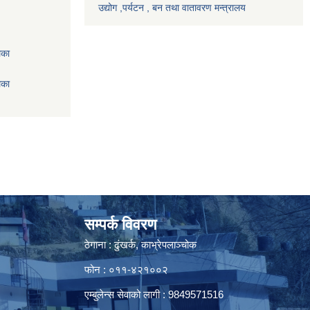
उद्योग ,पर्यटन , बन तथा वातावरण मन्त्रालय
िका
िका
सम्पर्क विवरण
ठेगाना : ढुंखर्क, काभ्रेपलाञ्चोक
फोन : ०११-४२१००२
एम्बुलेन्स सेवाको लागी : 9849571516