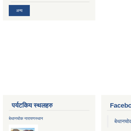
अन्य
पर्यटकिय स्थलहरु
Facebo
बेथानचोक नारायणस्थान
बेथानचो