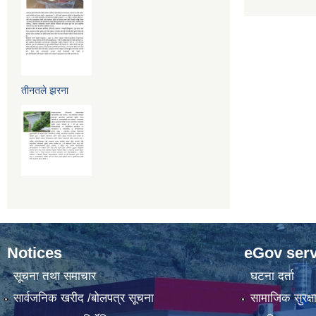
तीनतले झरना
Notices
eGov serv
सूचना तथा समाचार
घटना दर्ता
सार्वजनिक खरीद /बोलपत्र सूचना
सामाजिक सुरक्ष