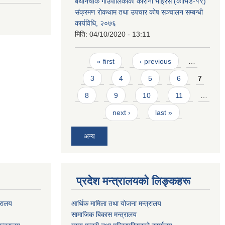
बेथानचोक गाउँपालिकाको कोरोना भाइरस (कोभिड-१९)
संक्रमण रोकथाम तथा उपचार कोष सञ्चालन सम्बन्धी
कार्यविधि, २०७६
मिति:
04/10/2020 - 13:11
Pages
« first
‹ previous
…
3
4
5
6
7
8
9
10
11
…
next ›
last »
अन्य
प्रदेश मन्त्रालयको लिङ्कहरू
्रालय
आर्थिक मामिला तथा योजना मन्त्रालय
सामाजिक बिकास मन्त्रालय